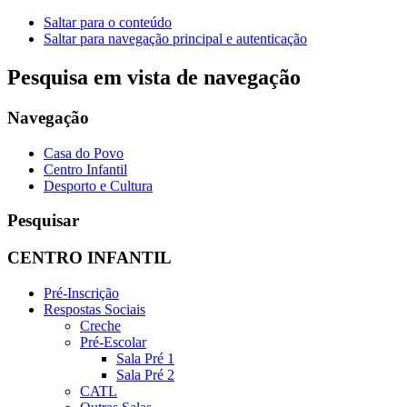
Saltar para o conteúdo
Saltar para navegação principal e autenticação
Pesquisa em vista de navegação
Navegação
Casa do Povo
Centro Infantil
Desporto e Cultura
Pesquisar
CENTRO INFANTIL
Pré-Inscrição
Respostas Sociais
Creche
Pré-Escolar
Sala Pré 1
Sala Pré 2
CATL