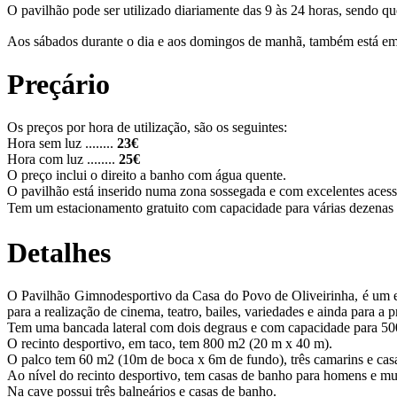
O p
avilhão pode ser utilizado diariamente das 9 às 24 horas, sendo qu
Aos sábados durante o dia e aos domingos de manhã, também está e
Preçário
Os preços por hora de utilização, são os seguintes:
Hora sem luz ........
23€
Hora com luz ........
25€
O preço inclui o direito a banho com água quente.
O pavilhão está inserido numa zona sossegada e com excelentes acess
Tem um estacionamento gratuito com capacidade para várias dezenas d
Detalhes
O Pavilhão Gimnodesportivo da Casa do Povo de Oliveirinha, é um eq
para a realização de cinema, teatro, bailes, variedades e ainda para a p
Tem uma bancada lateral com dois degraus e com capacidade para 500
O recinto desportivo, em taco, tem 800 m2 (20 m x 40 m).
O palco tem 60 m2 (10m de boca x 6m de fundo), três camarins e cas
Ao nível do recinto desportivo, tem casas de banho para homens e mu
Na cave possui três balneários e casas de banho.