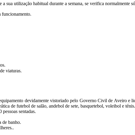
e a sua utilização habitual durante a semana, se verifica normalmente só
m funcionamento.
os.
e viaturas.
uipamento devidamente vistoriado pelo Governo Civil de Aveiro e lic
rática de futebol de salão, andebol de sete, basquetebol, voleibol e ténis
 pessoas sentadas.
a de banho.
lheres..