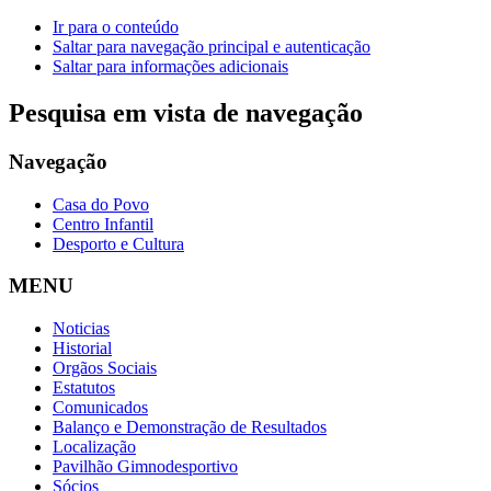
Ir para o conteúdo
Saltar para navegação principal e autenticação
Saltar para informações adicionais
Pesquisa em vista de navegação
Navegação
Casa do Povo
Centro Infantil
Desporto e Cultura
MENU
Noticias
Historial
Orgãos Sociais
Estatutos
Comunicados
Balanço e Demonstração de Resultados
Localização
Pavilhão Gimnodesportivo
Sócios